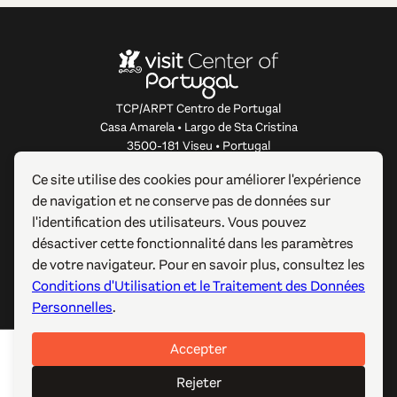
TCP/ARPT Centro de Portugal
Casa Amarela • Largo de Sta Cristina
3500-181 Viseu • Portugal
info@centerofportugal.com
Ce site utilise des cookies pour améliorer l'expérience
de navigation et ne conserve pas de données sur
À PROPOS DE CE SITE WEB
l'identification des utilisateurs. Vous pouvez
désactiver cette fonctionnalité dans les paramètres
LIENS UTILES
de votre navigateur. Pour en savoir plus, consultez les
Conditions d'Utilisation et le Traitement des Données
SUIVEZ-NOUS
Personnelles
.
Accepter
© 2012-2026 TCP/ARPT Centro de Portugal. Tous droits
réservés. Made by
GOMO Digital
.
Rejeter