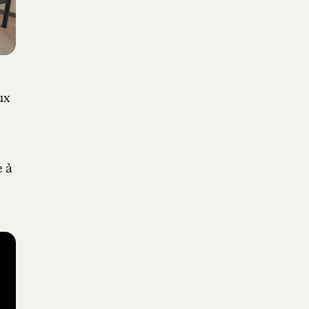
ux
e à