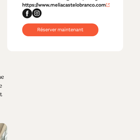
https://www.meliacastelobranco.com
Réserver maintenant
ne
e
t