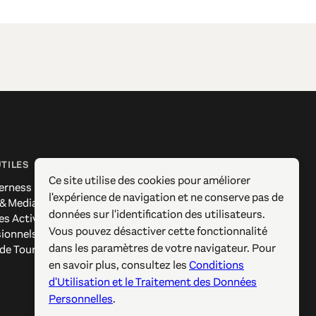
UTILES
SUIVEZ-NOUS
Ce site utilise des cookies pour améliorer
erness
Facebook
l'expérience de navigation et ne conserve pas de
 & Media
Instagram
données sur l'identification des utilisateurs.
es Actives
X / Twitter
Vous pouvez désactiver cette fonctionnalité
sionnels
Pinterest
dans les paramètres de votre navigateur. Pour
 de Tourisme
YouTube
en savoir plus, consultez les
Conditions
d'Utilisation et le Traitement des Données
Personnelles
.