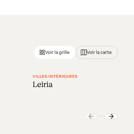
Voir la grille
Voir la carte
VILLES INTÉRIEURES
VI
Leiria
T