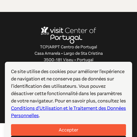
TCP/ARPT Centro de Portugal
Casa Amarela • Largo de Sta Cristina
3500-181 Viseu • Portugal
info@centerofportugal.com
Ce site utilise des cookies pour améliorer l'expérience
de navigation et ne conserve pas de données sur
À PROPOS DE CE SITE WEB
l'identification des utilisateurs. Vous pouvez
désactiver cette fonctionnalité dans les paramètres
LIENS UTILES
de votre navigateur. Pour en savoir plus, consultez les
Conditions d'Utilisation et le Traitement des Données
SUIVEZ-NOUS
Personnelles
.
Accepter
© 2012-2026 TCP/ARPT Centro de Portugal. Tous droits