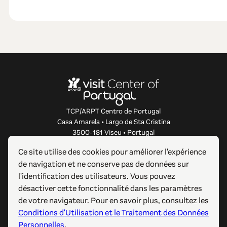
TCP/ARPT Centro de Portugal
Casa Amarela • Largo de Sta Cristina
3500-181 Viseu • Portugal
info@centerofportugal.com
Ce site utilise des cookies pour améliorer l'expérience
de navigation et ne conserve pas de données sur
À PROPOS DE CE SITE WEB
l'identification des utilisateurs. Vous pouvez
désactiver cette fonctionnalité dans les paramètres
LIENS UTILES
de votre navigateur. Pour en savoir plus, consultez les
Conditions d'Utilisation et le Traitement des Données
SUIVEZ-NOUS
Personnelles
.