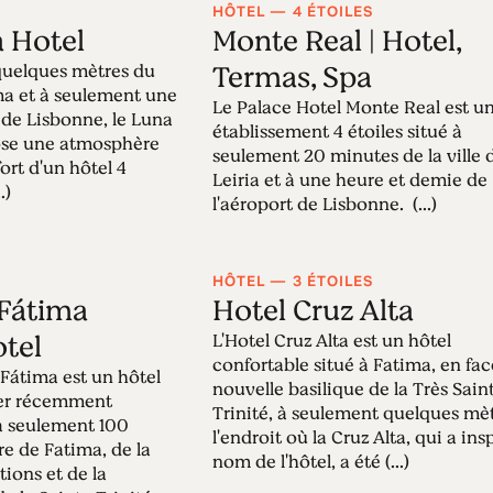
HÔTEL — 4 ÉTOILES
 Hotel
Monte Real | Hotel,
Termas, Spa
quelques mètres du
ma et à seulement une
Le Palace Hotel Monte Real est u
 de Lisbonne, le Luna
établissement 4 étoiles situé à
ose une atmosphère
seulement 20 minutes de la ville 
ort d'un hôtel 4
Leiria et à une heure et demie de
.)
l'aéroport de Lisbonne. (...)
HÔTEL — 3 ÉTOILES
Fátima
Hotel Cruz Alta
tel
L'Hotel Cruz Alta est un hôtel
confortable situé à Fatima, en fac
Fátima est un hôtel
nouvelle basilique de la Très Sain
ier récemment
Trinité, à seulement quelques mè
 à seulement 100
l'endroit où la Cruz Alta, qui a insp
e de Fatima, de la
nom de l'hôtel, a été (...)
tions et de la