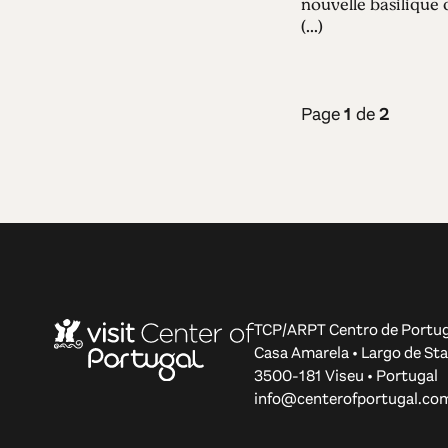
nouvelle basilique d
(...)
Page
1
de
2
TCP/ARPT Centro de Portug
Casa Amarela • Largo de Sta
3500-181 Viseu • Portugal
info@centerofportugal.co