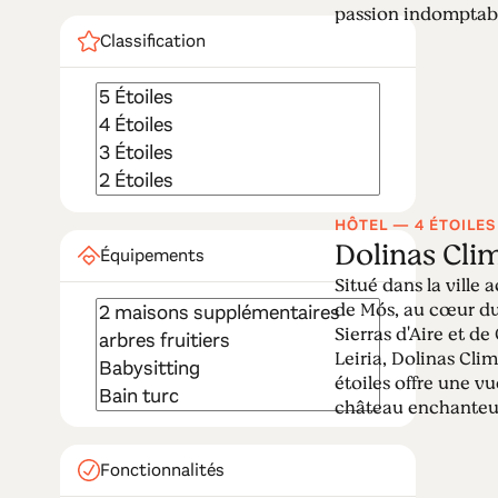
passion indomptable
Classification
HÔTEL — 4 ÉTOILES
Dolinas Cli
Équipements
Situé dans la ville 
de Mós, au cœur du
Sierras d'Aire et de
Leiria, Dolinas Cli
étoiles offre une vu
château enchanteur. 
Fonctionnalités