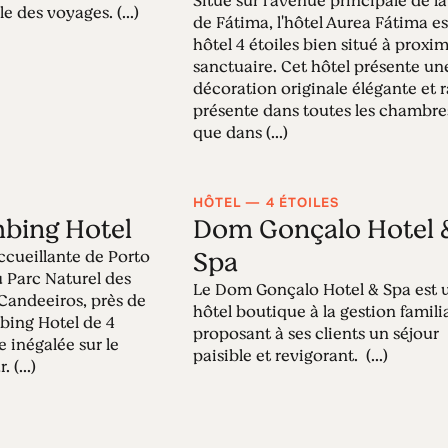
Situé sur l'avenue principale de la 
 des voyages. (...)
de Fátima, l'hôtel Aurea Fátima e
hôtel 4 étoiles bien situé à proxi
sanctuaire. Cet hôtel présente un
décoration originale élégante et r
présente dans toutes les chambre
que dans (...)
HÔTEL — 4 ÉTOILES
mbing Hotel
Dom Gonçalo Hotel 
Spa
accueillante de Porto
 Parc Naturel des
Le Dom Gonçalo Hotel & Spa est 
 Candeeiros, près de
hôtel boutique à la gestion famili
mbing Hotel de 4
proposant à ses clients un séjour
e inégalée sur le
paisible et revigorant. (...)
(...)