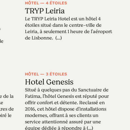
HÔTEL — 4 ÉTOILES
TRYP Leiria
Le TRYP Leiria Hotel est un hôtel 4
étoiles situé dans le centre-ville de
n
Leiria, à seulement 1 heure de l'aéroport
de Lisbonne. (...)
de
HÔTEL — 3 ÉTOILES
Hotel Genesis
Situé à quelques pas du Sanctuaire de
e de la
Fatima, l'hôtel Genesis est réputé pour
te
offrir confort et détente. Reclassé en
tres de
2016, cet hôtel dispose d'installations
iré le
modernes, offrant à ses clients un
service attentionné assuré par une
équipe dédiée à répondre à (...)