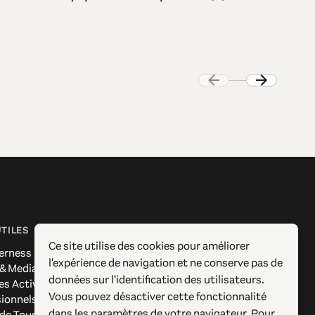
UTILES
SUIVEZ-NOUS
Ce site utilise des cookies pour améliorer
erness
Facebook
l'expérience de navigation et ne conserve pas de
 & Media
Instagram
données sur l'identification des utilisateurs.
es Actives
X / Twitter
Vous pouvez désactiver cette fonctionnalité
sionnels
Pinterest
dans les paramètres de votre navigateur. Pour
 de Tourisme
YouTube