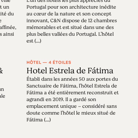
ville
L'un des hôtels les plus appréciés du
st un
Portugal pour son architecture inédite
mité du
au cœur de la nature et son concept
e
innovant, C&N dispose de 12 chambres
affinée,
mémorables et est situé dans une des
s ainsi
plus belles vallées du Portugal. L'hôtel
est (...)
HÔTEL — 4 ÉTOILES
&
Hotel Estrela de Fátima
Établi dans les années 50 aux portes du
Sanctuaire de Fátima, l'hôtel Estrela de
un
Fátima a été entièrement reconstruit et
ale
agrandi en 2019. Il a gardé son
emplacement unique – considéré sans
doute comme l'hôtel le mieux situé de
Fátima (...)