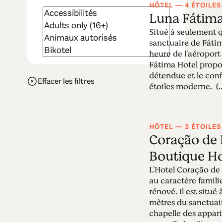
HÔTEL — 4 ÉTOILES
Luna Fátima
Situé à seulement 
sanctuaire de Fáti
heure de l'aéroport
Fátima Hotel prop
détendue et le conf
Effacer les filtres
étoiles moderne. (..
HÔTEL — 3 ÉTOILES
Coração de 
Boutique Ho
L'Hotel Coração de 
au caractère famil
rénové. Il est situé
mètres du sanctuair
chapelle des appari