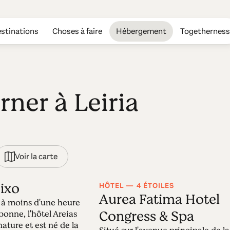
stinations
Choses à faire
Hébergement
Togetherness
rner à Leiria
Voir la carte
eixo
HÔTEL — 4 ÉTOILES
Aurea Fatima Hotel
 à moins d'une heure
Congress & Spa
bonne, l'hôtel Areias
nature et est né de la