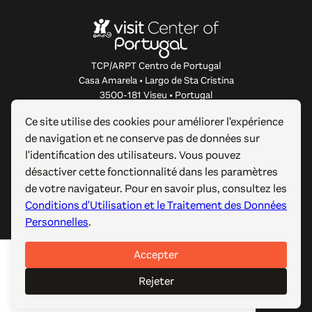
TCP/ARPT Centro de Portugal
Casa Amarela • Largo de Sta Cristina
3500-181 Viseu • Portugal
info@centerofportugal.com
Ce site utilise des cookies pour améliorer l'expérience
de navigation et ne conserve pas de données sur
À PROPOS DE CE SITE WEB
l'identification des utilisateurs. Vous pouvez
désactiver cette fonctionnalité dans les paramètres
LIENS UTILES
de votre navigateur. Pour en savoir plus, consultez les
Conditions d'Utilisation et le Traitement des Données
SUIVEZ-NOUS
Personnelles
.
Accepter
© 2012-2026 TCP/ARPT Centro de Portugal. Tous droits
réservés. Made by
GOMO Digital
.
Rejeter