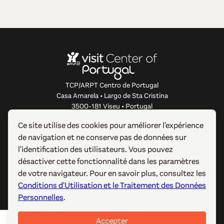
TCP/ARPT Centro de Portugal
Casa Amarela • Largo de Sta Cristina
3500-181 Viseu • Portugal
info@centerofportugal.com
Ce site utilise des cookies pour améliorer l'expérience
de navigation et ne conserve pas de données sur
À PROPOS DE CE SITE WEB
l'identification des utilisateurs. Vous pouvez
désactiver cette fonctionnalité dans les paramètres
LIENS UTILES
de votre navigateur. Pour en savoir plus, consultez les
Conditions d'Utilisation et le Traitement des Données
SUIVEZ-NOUS
Personnelles
.
Accepter