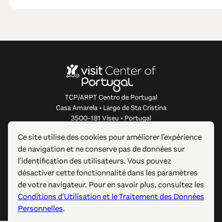
TCP/ARPT Centro de Portugal
Casa Amarela • Largo de Sta Cristina
3500-181 Viseu • Portugal
info@centerofportugal.com
Ce site utilise des cookies pour améliorer l'expérience
de navigation et ne conserve pas de données sur
À PROPOS DE CE SITE WEB
l'identification des utilisateurs. Vous pouvez
désactiver cette fonctionnalité dans les paramètres
LIENS UTILES
de votre navigateur. Pour en savoir plus, consultez les
Conditions d'Utilisation et le Traitement des Données
SUIVEZ-NOUS
Personnelles
.