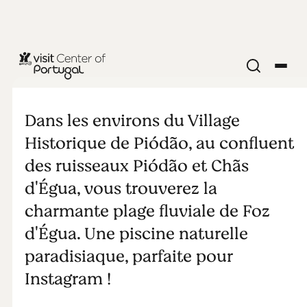
NATURE & PLEIN AIR
Plage fluviale
Dans les environs du Village
de Foz d'Égua
Historique de Piódão, au confluent
des ruisseaux Piódão et Chãs
d'Égua, vous trouverez la
charmante plage fluviale de Foz
d'Égua. Une piscine naturelle
paradisiaque, parfaite pour
Instagram !