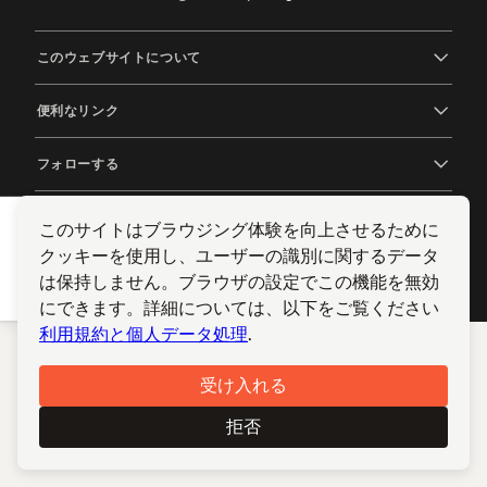
このウェブサイトについて
便利なリンク
フォローする
このサイトはブラウジング体験を向上させるために
© 2012-2026 TCP/ARPT Centro de Portugal. 全著作権所有.
クッキーを使用し、ユーザーの識別に関するデータ
Made by
GOMO Digital
.
は保持しません。ブラウザの設定でこの機能を無効
にできます。詳細については、以下をご覧ください
利用規約と個人データ処理
.
受け入れる
拒否