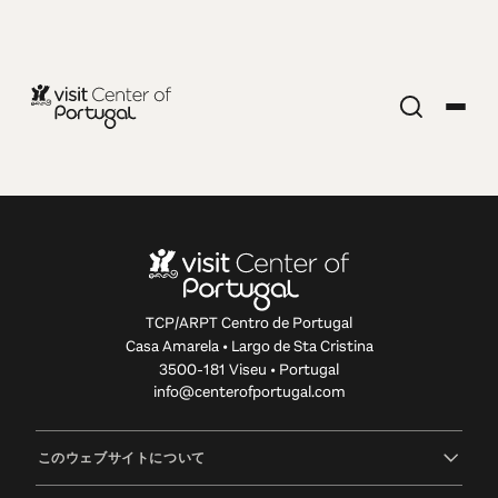
Edition 53 - Wet
wet wet
11.04.2022 • 24.04.2022
TCP/ARPT Centro de Portugal
Discovering the region of Centro de Portugal
Casa Amarela • Largo de Sta Cristina
through its wetlands can be a fascinating
3500-181 Viseu • Portugal
experience. This route crosses the most inspiring
info@centerofportugal.com
natural landscapes that strike us with their absolute
uniqueness.
このウェブサイトについて