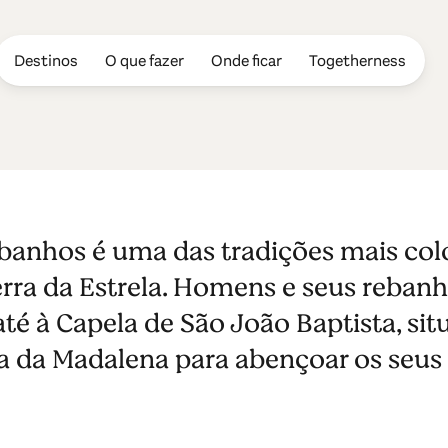
Destinos
O que fazer
Onde ficar
Togetherness
bençoados
banhos é uma das tradições mais colo
rra da Estrela. Homens e seus reban
té à Capela de São João Baptista, si
sa da Madalena para abençoar os seus 