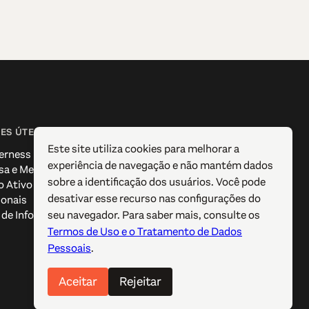
ES ÚTEIS
SIGA-NOS
Este site utiliza cookies para melhorar a
erness
Facebook
experiência de navegação e não mantém dados
sa e Media
Instagram
sobre a identificação dos usuários. Você pode
o Ativo
X / Twitter
desativar esse recurso nas configurações do
ionais
Pinterest
seu navegador. Para saber mais, consulte os
de Informação Turística
YouTube
Termos de Uso e o Tratamento de Dados
Pessoais
.
Aceitar
Rejeitar