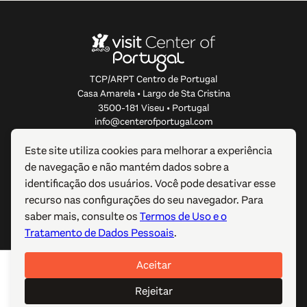
TCP/ARPT Centro de Portugal
Casa Amarela • Largo de Sta Cristina
3500-181 Viseu • Portugal
info@centerofportugal.com
Este site utiliza cookies para melhorar a experiência
SOBRE ESTE WEBSITE
de navegação e não mantém dados sobre a
identificação dos usuários. Você pode desativar esse
LIGAÇÕES ÚTEIS
recurso nas configurações do seu navegador. Para
saber mais, consulte os
Termos de Uso e o
SIGA-NOS
Tratamento de Dados Pessoais
.
Aceitar
© 2012-2026 TCP/ARPT Centro de Portugal. Todos os
direitos reservados. Made by
GOMO Digital
.
Rejeitar