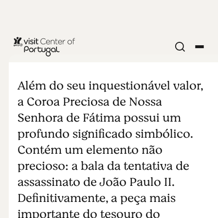
IGREJAS E MOSTEIROS
Coroa
Além do seu inquestionável valor,
Preciosa de
a Coroa Preciosa de Nossa
Senhora de Fátima possui um
Nossa
profundo significado simbólico.
Contém um elemento não
Senhora de
precioso: a bala da tentativa de
Fátima
assassinato de João Paulo II.
Definitivamente, a peça mais
importante do tesouro do