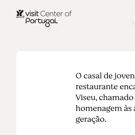
De Raiz
O casal de joven
restaurante enc
Viseu, chamado 
homenagem às an
geração.