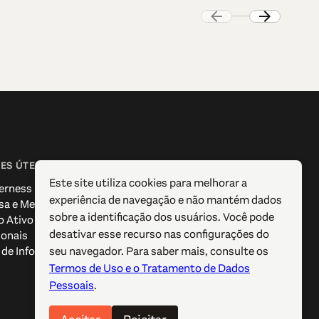
ES ÚTEIS
SIGA-NOS
Este site utiliza cookies para melhorar a
erness
Facebook
experiência de navegação e não mantém dados
sa e Media
Instagram
sobre a identificação dos usuários. Você pode
o Ativo
X / Twitter
desativar esse recurso nas configurações do
ionais
Pinterest
seu navegador. Para saber mais, consulte os
de Informação Turística
YouTube
Termos de Uso e o Tratamento de Dados
Pessoais
.