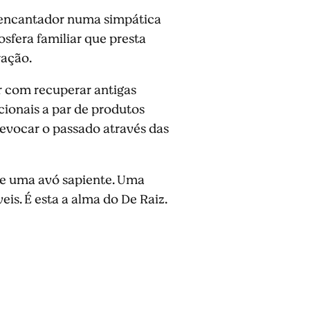
e encantador numa simpática
osfera familiar que presta
ração.
er com recuperar antigas
cionais a par de produtos
 evocar o passado através das
 de uma avó sapiente. Uma
is. É esta a alma do De Raiz.