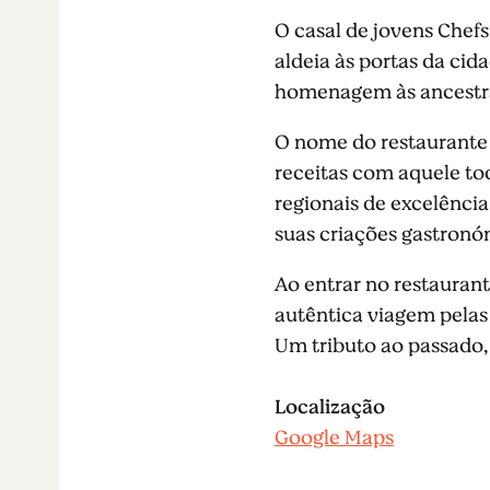
O casal de jovens Chef
aldeia às portas da cid
homenagem às ancestra
O nome do restaurante r
receitas com aquele toq
regionais de excelênci
suas criações gastronó
Ao entrar no restauran
autêntica viagem pelas 
Um tributo ao passado,
Localização
Google Maps