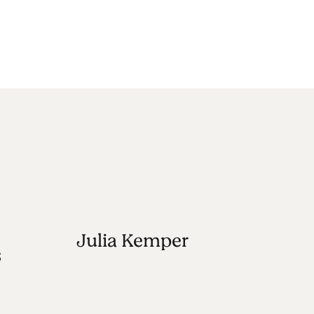
Julia Kemper
Q
s