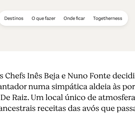
Destinos
O que fazer
Onde ficar
Togetherness
s Chefs Inês Beja e Nuno Fonte decid
antador numa simpática aldeia às por
De Raiz. Um local único de atmosfera 
cestrais receitas das avós que pas