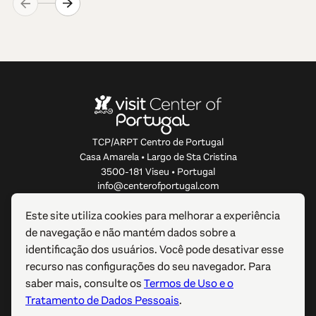
TCP/ARPT Centro de Portugal
Casa Amarela • Largo de Sta Cristina
3500-181 Viseu • Portugal
info@centerofportugal.com
Este site utiliza cookies para melhorar a experiência
SOBRE ESTE WEBSITE
de navegação e não mantém dados sobre a
identificação dos usuários. Você pode desativar esse
LIGAÇÕES ÚTEIS
recurso nas configurações do seu navegador. Para
saber mais, consulte os
Termos de Uso e o
SIGA-NOS
Tratamento de Dados Pessoais
.