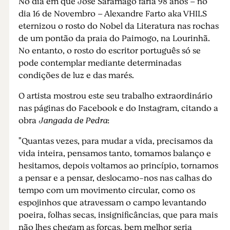
No dia em que José Saramago faria 98 anos – no
dia 16 de Novembro – Alexandre Farto aka VHILS
eternizou o rosto do Nobel da Literatura nas rochas
de um pontão da praia do Paimogo, na Lourinhã.
No entanto, o rosto do escritor português só se
pode contemplar mediante determinadas
condições de luz e das marés.
O artista mostrou este seu trabalho extraordinário
nas páginas do Facebook e do Instagram, citando a
obra
Jangada de Pedra
:
"Quantas vezes, para mudar a vida, precisamos da
vida inteira, pensamos tanto, tomamos balanço e
hesitamos, depois voltamos ao princípio, tornamos
a pensar e a pensar, deslocamo-nos nas calhas do
tempo com um movimento circular, como os
espojinhos que atravessam o campo levantando
poeira, folhas secas, insignificâncias, que para mais
não lhes chegam as forças, bem melhor seria