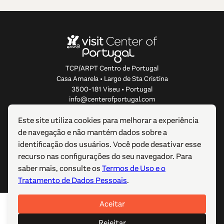
TCP/ARPT Centro de Portugal
Casa Amarela • Largo de Sta Cristina
3500-181 Viseu • Portugal
info@centerofportugal.com
Este site utiliza cookies para melhorar a experiência
SOBRE ESTE WEBSITE
de navegação e não mantém dados sobre a
identificação dos usuários. Você pode desativar esse
LIGAÇÕES ÚTEIS
recurso nas configurações do seu navegador. Para
saber mais, consulte os
Termos de Uso e o
SIGA-NOS
Tratamento de Dados Pessoais
.
Aceitar
© 2012-2026 TCP/ARPT Centro de Portugal. Todos os
direitos reservados. Made by
GOMO Digital
.
Rejeitar