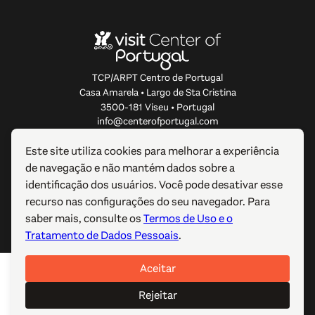
TCP/ARPT Centro de Portugal
Casa Amarela • Largo de Sta Cristina
3500-181 Viseu • Portugal
info@centerofportugal.com
Este site utiliza cookies para melhorar a experiência
SOBRE ESTE WEBSITE
de navegação e não mantém dados sobre a
identificação dos usuários. Você pode desativar esse
LIGAÇÕES ÚTEIS
recurso nas configurações do seu navegador. Para
saber mais, consulte os
Termos de Uso e o
SIGA-NOS
Tratamento de Dados Pessoais
.
Aceitar
© 2012-2026 TCP/ARPT Centro de Portugal. Todos os
direitos reservados. Made by
GOMO Digital
.
Rejeitar