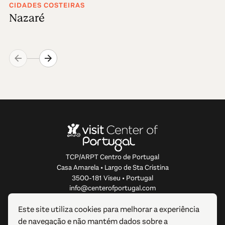
CIDADES COSTEIRAS
Nazaré
TCP/ARPT Centro de Portugal
Casa Amarela • Largo de Sta Cristina
3500-181 Viseu • Portugal
info@centerofportugal.com
Este site utiliza cookies para melhorar a experiência
SOBRE ESTE WEBSITE
de navegação e não mantém dados sobre a