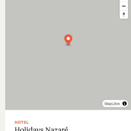
MapLibre
HOTEL
Holidays Nazaré