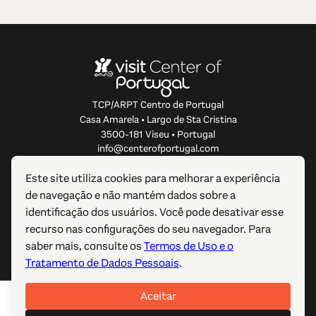
TCP/ARPT Centro de Portugal
Casa Amarela • Largo de Sta Cristina
3500-181 Viseu • Portugal
info@centerofportugal.com
Este site utiliza cookies para melhorar a experiência
SOBRE ESTE WEBSITE
de navegação e não mantém dados sobre a
identificação dos usuários. Você pode desativar esse
LIGAÇÕES ÚTEIS
recurso nas configurações do seu navegador. Para
saber mais, consulte os
Termos de Uso e o
SIGA-NOS
Tratamento de Dados Pessoais
.
Aceitar
© 2012-2026 TCP/ARPT Centro de Portugal. Todos os