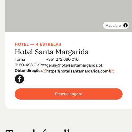
MapLibre
HOTEL — 4 ESTRELAS
Hotel Santa Margarida
Torna
+351 272 680 010
6160-498 Oleiros
geral@hotelsantamargarida.pt
Obter direções
https://hotelsantamargarida.com/
Reservar agora