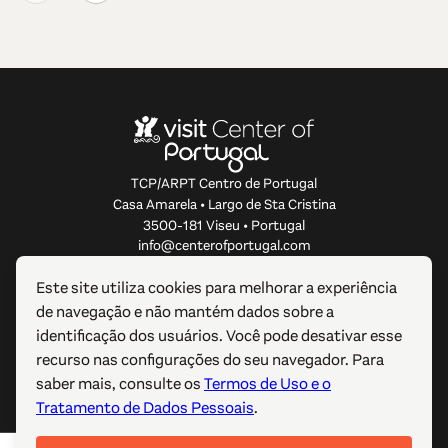
TCP/ARPT Centro de Portugal
Casa Amarela • Largo de Sta Cristina
3500-181 Viseu • Portugal
info@centerofportugal.com
Este site utiliza cookies para melhorar a experiência
SOBRE ESTE WEBSITE
de navegação e não mantém dados sobre a
identificação dos usuários. Você pode desativar esse
LIGAÇÕES ÚTEIS
recurso nas configurações do seu navegador. Para
saber mais, consulte os
Termos de Uso e o
SIGA-NOS
Tratamento de Dados Pessoais
.