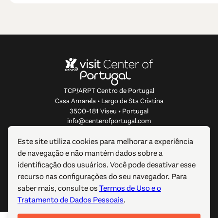
TCP/ARPT Centro de Portugal
Casa Amarela • Largo de Sta Cristina
3500-181 Viseu • Portugal
info@centerofportugal.com
Este site utiliza cookies para melhorar a experiência
SOBRE ESTE WEBSITE
de navegação e não mantém dados sobre a
identificação dos usuários. Você pode desativar esse
LIGAÇÕES ÚTEIS
recurso nas configurações do seu navegador. Para
saber mais, consulte os
Termos de Uso e o
SIGA-NOS
Tratamento de Dados Pessoais
.