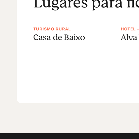
Lugares para f
-
TURISMO RURAL
HOTEL 
Casa de Baixo
Alva