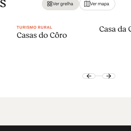
s
Ver grelha
Ver mapa
Casa da 
TURISMO RURAL
Casas do Côro