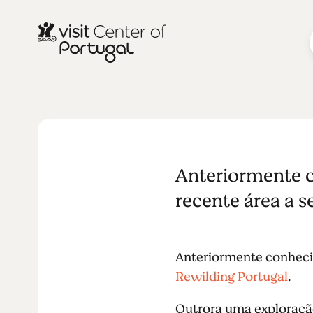
NATUREZA E AR LIVRE
Paul de Toir
Anteriormente c
recente área a s
Anteriormente conhecid
Rewilding Portugal
.
Outrora uma exploraçã