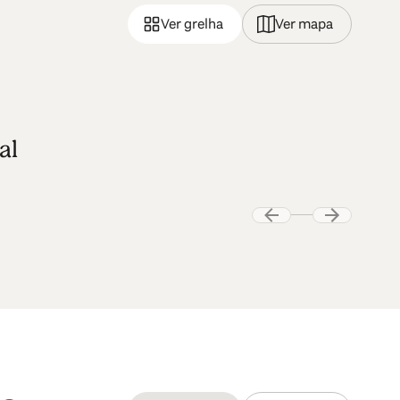
Ver grelha
Ver mapa
al