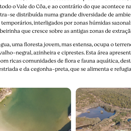
todo o Vale do Côa, e ao contrário do que acontece na
ntra-se distribuída numa grande diversidade de ambie
temporários, interligados por zonas húmidas sazonal
beirinha que cresce sobre as antigas zonas de extração
água, uma floresta jovem, mas extensa, ocupa o terre
alho-negral, azinheira e ciprestes. Esta área aprese
 com ricas comunidades de flora e fauna aquática, de
riada e da cegonha-preta, que se alimenta e refugia