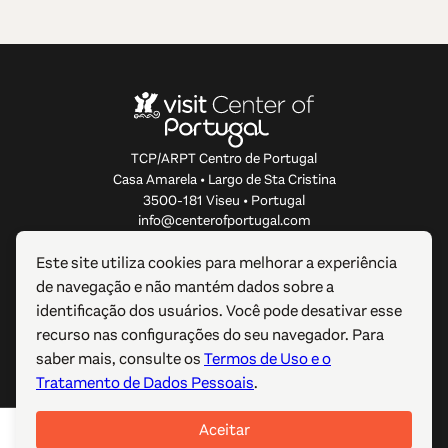
TCP/ARPT Centro de Portugal
Casa Amarela • Largo de Sta Cristina
3500-181 Viseu • Portugal
info@centerofportugal.com
Este site utiliza cookies para melhorar a experiência
SOBRE ESTE WEBSITE
de navegação e não mantém dados sobre a
identificação dos usuários. Você pode desativar esse
LIGAÇÕES ÚTEIS
recurso nas configurações do seu navegador. Para
saber mais, consulte os
Termos de Uso e o
SIGA-NOS
Tratamento de Dados Pessoais
.
Aceitar
© 2012-2026 TCP/ARPT Centro de Portugal. Todos os