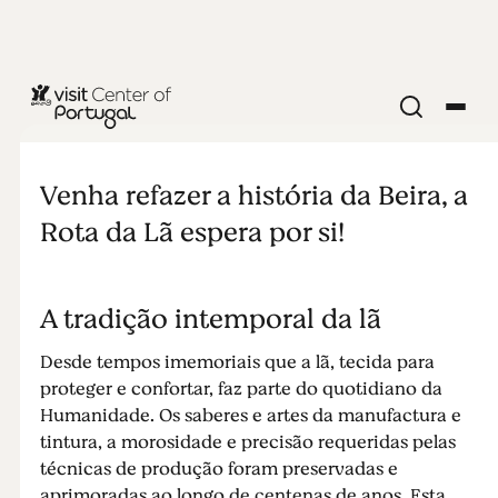
ARTES E CULTURA
A Rota da Lã
Venha refazer a história da Beira, a
- Translana
Rota da Lã espera por si!
A tradição intemporal da lã
Desde tempos imemoriais que a lã, tecida para
proteger e confortar, faz parte do quotidiano da
Humanidade. Os saberes e artes da manufactura e
tintura, a morosidade e precisão requeridas pelas
técnicas de produção foram preservadas e
aprimoradas ao longo de centenas de anos. Esta