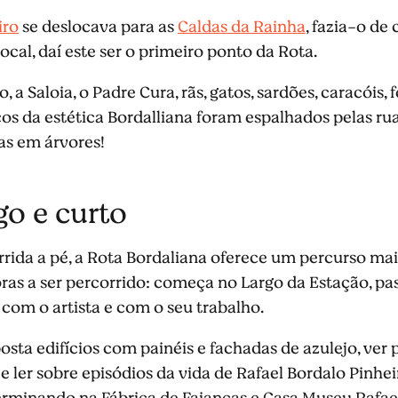
iro
se deslocava para as
Caldas da Rainha
, fazia-o de
cal, daí este ser o primeiro ponto da Rota.
a Saloia, o Padre Cura, rãs, gatos, sardões, caracóis, 
os da estética Bordalliana foram espalhados pelas ru
as em árvores!
go e curto
rrida a pé, a Rota Bordaliana oferece um percurso ma
as a ser percorrido: começa no Largo da Estação, pa
s com o artista e com o seu trabalho.
sta edifícios com painéis e fachadas de azulejo, ver
 ler sobre episódios da vida de Rafael Bordalo Pinhe
terminando na Fábrica de Faianças e Casa Museu Rafae