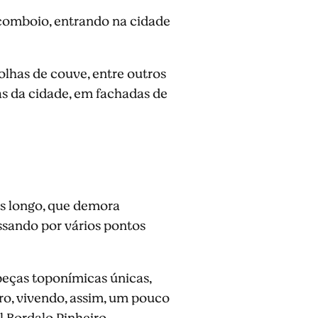
 comboio, entrando na cidade
folhas de couve, entre outros
as da cidade, em fachadas de
is longo, que demora
ssando por vários pontos
 peças toponímicas únicas,
iro, vivendo, assim, um pouco
l Bordalo Pinheiro.