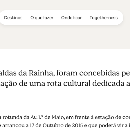
Destinos
O que fazer
Onde ficar
Togetherness
allo Pinheiro 
aldas da Rainha, foram concebidas p
ainha
iação de uma rota cultural dedicada 
a rotunda da Av. 1.º de Maio, em frente à estação de co
 arrancou a 17 de Outubro de 2015 e que poderá vir a 