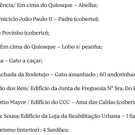
ência/ Em cima do Quiosque – Abelha;
ciclo João Paulo II – Padre (coberto);
é Povinho (coberto);
 Em cima do Quiosque – Lobo s/ peanha;
a - Gato a caçar;
chada da Rodotejo – Gato assanhado ; 60 andorinhas 
 dos Reis/ Edifício da Junta de Freguesia Nª Sra. Do
to Mayor / Edifício do CCC – Ama das Caldas (cobert
e Sousa/Edifício da Loja da Reabilitação Urbana – 1 S
rismo (interior) : 4 Sardões;