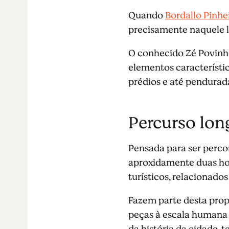
Quando
Bordallo Pinhe
precisamente naquele lo
O conhecido Zé Povinho, 
elementos característic
prédios e até pendurad
Percurso lon
Pensada para ser perco
aproxidamente duas hor
turísticos, relacionado
Fazem parte desta propo
peças à escala humana e
da história da cidade, 