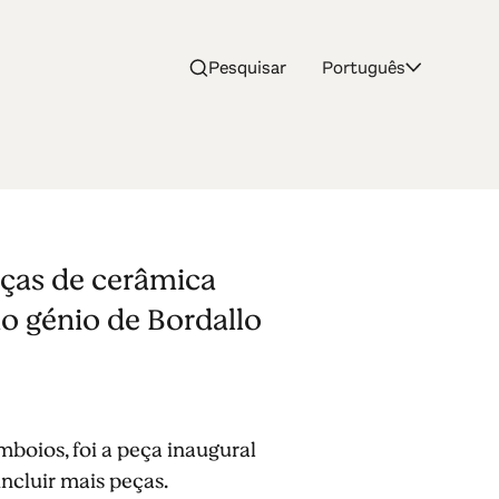
Pesquisar
Português
-
eças de cerâmica
ao génio de Bordallo
mboios, foi a peça inaugural
incluir mais peças.