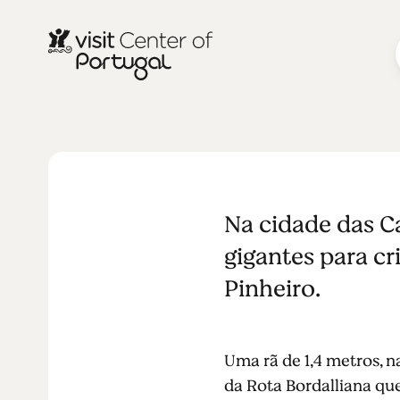
CIDADES E VILAS
Rota de Bord
Na cidade das C
Caldas da R
gigantes para cr
Pinheiro.
Uma rã de 1,4 metros, n
da Rota Bordalliana que