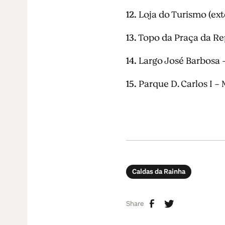
12.
Loja do Turismo (exte
13.
Topo da Praça da Rep
14.
Largo José Barbosa –
15.
Parque D. Carlos I -
Caldas da Rainha
Share