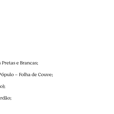
Pretas e Brancas;
 Pópulo – Folha de Couve;
o);
ardão;