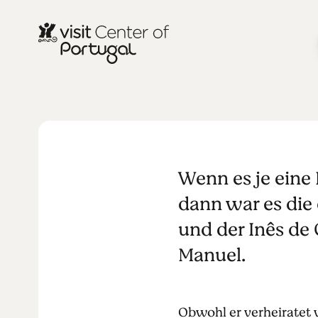
KUNST UND KULTUR
Pedro und In
Wenn es je eine 
Liebesgesch
dann war es die
und der Inês de 
Manuel.
Obwohl er verheiratet 