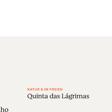
NATUR & IM FREIEN
AR
Quinta das Lágrimas
D
a
lho