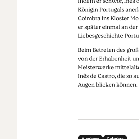
Indem er schwor, Inês d
Königin Portugals aner
Coimbra ins Kloster Mo
er später einmal an der
Liebesgeschichte Portu
Beim Betreten des großa
von der Erhabenheit un
Meisterwerke mittelalt
Inês de Castro, die so 
Augen blicken können.
Alcobaça
Coimbra