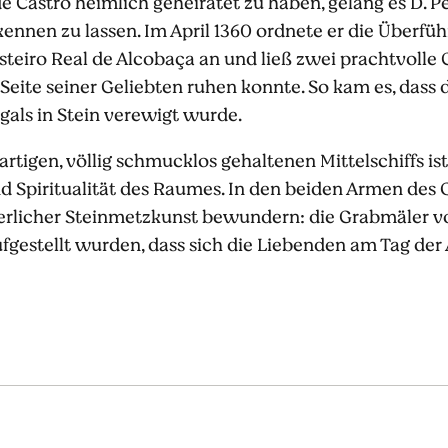
e Castro heimlich geheiratet zu haben, gelang es D. Ped
kennen zu lassen. Im April 1360 ordnete er die Überfü
steiro Real de Alcobaça an und ließ zwei prachtvolle 
 Seite seiner Geliebten ruhen konnte. So kam es, dass 
gals in Stein verewigt wurde.
rtigen, völlig schmucklos gehaltenen Mittelschiffs is
d Spiritualität des Raumes. In den beiden Armen des
erlicher Steinmetzkunst bewundern: die Grabmäler von
aufgestellt wurden, dass sich die Liebenden am Tag der 