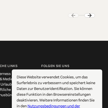
CHE LINKS
FOLGEN SIE UNS
erness
Facebook
Diese Website verwendet Cookies, um das
 & Medien
Instagram
Surferlebnis zu verbessern und speichert keine
 Urlaub
X / Twitter
Daten zur Benutzeridentifikation. Sie können
ftliche Kontakte
Pinterest
diese Funktion in den Browsereinstellungen
musbüros
YouTube
deaktivieren. Weitere Informationen finden Sie
in den
Nutzungsbedingungen und der