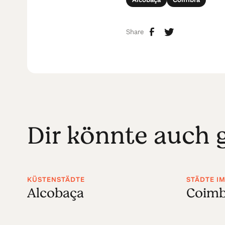
Share
Dir könnte auch g
KÜSTENSTÄDTE
STÄDTE I
Alcobaça
Coimb