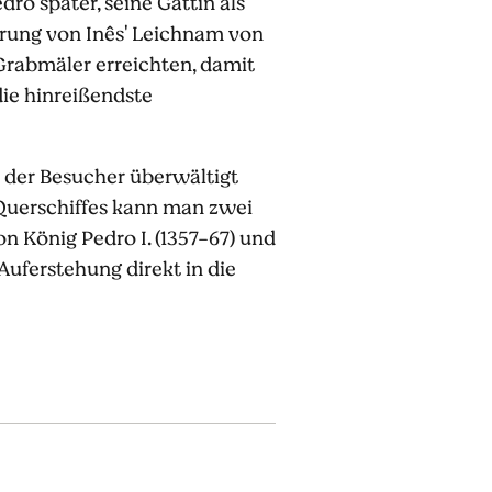
ro später, seine Gattin als
hrung von Inês' Leichnam von
Grabmäler erreichten, damit
die hinreißendste
t der Besucher überwältigt
 Querschiffes kann man zwei
 König Pedro I. (1357-67) und
Auferstehung direkt in die