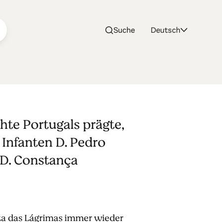
Suche
Deutsch
ose
hte Portugals prägte,
Infanten D. Pedro
 D. Constança
nta das Lágrimas immer wieder