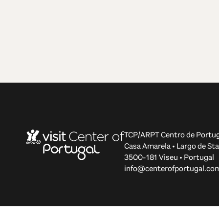
TCP/ARPT Centro de Portug
Casa Amarela • Largo de Sta
3500-181 Viseu • Portugal
info@centerofportugal.co