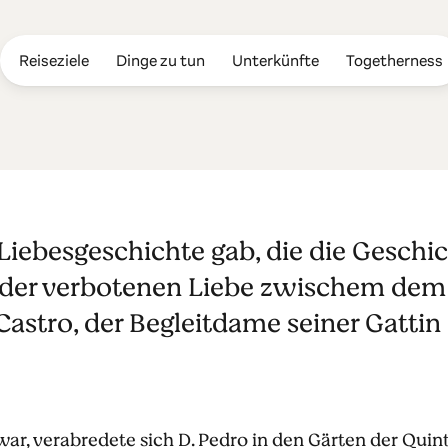
Reiseziele
Dinge zu tun
Unterkünfte
Togetherness
ês, eine zeitl
Liebesgeschichte gab, die die Geschic
ichte
 der verbotenen Liebe zwischem dem 
Castro, der Begleitdame seiner Gattin
war, verabredete sich D. Pedro in den Gärten der Qui