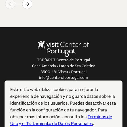
TCP/ARPT Centro de Portugal
Casa Amarela • Largo de Sta Cristina
3500-181 Viseu • Portugal
info@centerofportugal.com
Este sitio web utiliza cookies para mejorar la
SOBRE ESTE SITIO WEB
experiencia de navegación y no guarda datos sobre la
identificación de los usuarios. Puedes desactivar esta
ENLACES ÚTILES
función en la configuración de tu navegador. Para
obtener más información, consulta los
Términos de
SÍGUENOS
Uso y el Tratamiento de Datos Personales
.