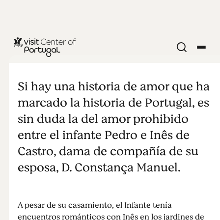
ARTE Y CULTURA
Pedro e Inés,
Si hay una historia de amor que ha
una historia
marcado la historia de Portugal, es
sin duda la del amor prohibido
de amor
entre el infante Pedro e Inês de
Castro, dama de compañía de su
intemporal
esposa, D. Constança Manuel.
A pesar de su casamiento, el Infante tenía
encuentros románticos con Inês en los jardines de