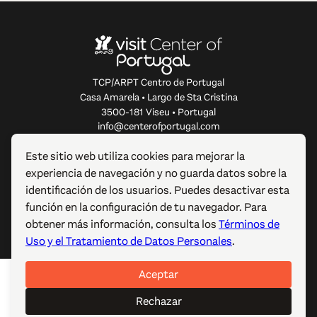
TCP/ARPT Centro de Portugal
Casa Amarela • Largo de Sta Cristina
3500-181 Viseu • Portugal
info@centerofportugal.com
Este sitio web utiliza cookies para mejorar la
SOBRE ESTE SITIO WEB
experiencia de navegación y no guarda datos sobre la
identificación de los usuarios. Puedes desactivar esta
ENLACES ÚTILES
función en la configuración de tu navegador. Para
obtener más información, consulta los
Términos de
SÍGUENOS
Uso y el Tratamiento de Datos Personales
.
Aceptar
© 2012-2026 TCP/ARPT Centro de Portugal. Todos los
derechos reservados. Made by
GOMO Digital
.
Rechazar