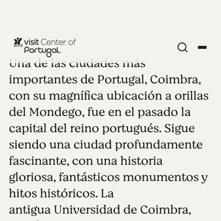
Una de las ciudades más
CIUDADES DEL INTERIOR
Coimbra
importantes de Portugal, Coimbra,
con su magnífica ubicación a orillas
Ver todas las fotos
Reproducir video
del Mondego, fue en el pasado la
capital del reino portugués. Sigue
siendo una ciudad profundamente
fascinante, con una historia
gloriosa, fantásticos monumentos y
hitos históricos. La
antigua Universidad de Coimbra,