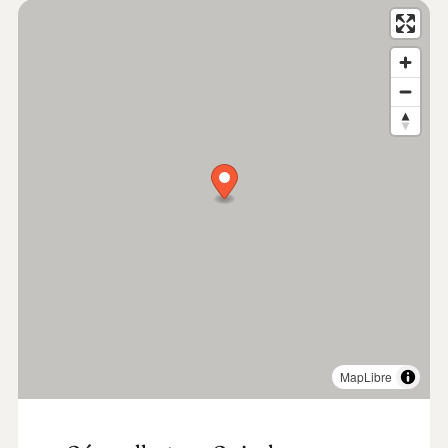
las ineludibles tradiciones académicas que tan
evidentemente definen la identidad propia de la
ciudad.
También hay varios hoteles boutique con encanto,
restaurantes acogedores, el inigualable
Portugal dos
Pequenitos
, un parque temático para niños que
recrea Portugal en miniatura, y tantos otros rincones
encantadores que cuentan infinitas historias.
Coimbra tiene ese encanto mágico de una ciudad
histórica mirando al futuro. Este encanto dura para
siempre.
Leer más
MapLibre