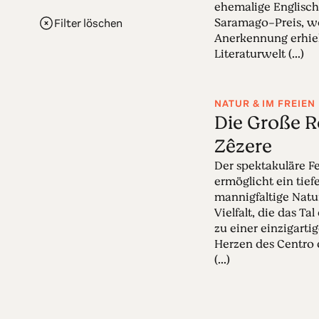
ehemalige Englisch
Saramago-Preis, w
Filter löschen
Anerkennung erhielt
Literaturwelt (...)
NATUR & IM FREIEN
Die Große R
Zêzere
Der spektakuläre 
ermöglicht ein tief
mannigfaltige Natur
Vielfalt, die das Ta
zu einer einzigarti
Herzen des Centro 
(...)