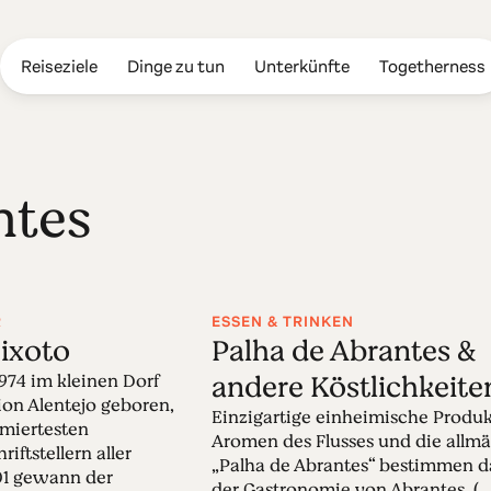
Reiseziele
Dinge zu tun
Unterkünfte
Togetherness
ntes
R
ESSEN & TRINKEN
eixoto
Palha de Abrantes &
andere Köstlichkeite
1974 im kleinen Dorf
ion Alentejo geboren,
Einzigartige einheimische Produk
miertesten
Aromen des Flusses und die allm
iftstellern aller
„Palha de Abrantes“ bestimmen da
01 gewann der
der Gastronomie von Abrantes. (...