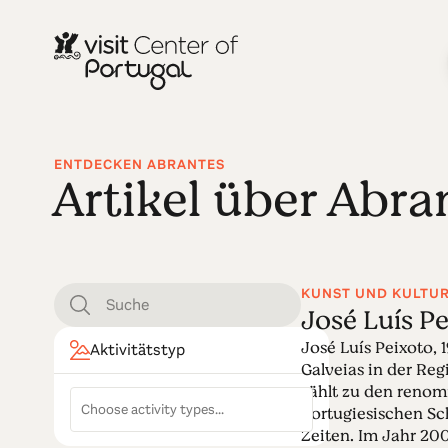
ENTDECKEN ABRANTES
Artikel über Abra
KUNST UND KULTU
José Luís P
José Luís Peixoto, 
Aktivitätstyp
Galveias in der Reg
zählt zu den renom
portugiesischen Schr
Zeiten. Im Jahr 20