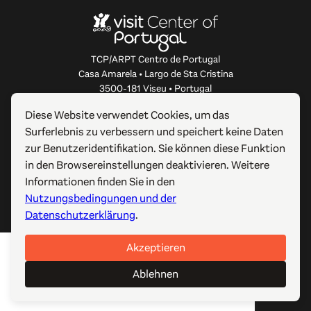
TCP/ARPT Centro de Portugal
Casa Amarela • Largo de Sta Cristina
3500-181 Viseu • Portugal
info@centerofportugal.com
Diese Website verwendet Cookies, um das
Surferlebnis zu verbessern und speichert keine Daten
ÜBER DIESE WEBSITE
zur Benutzeridentifikation. Sie können diese Funktion
in den Browsereinstellungen deaktivieren. Weitere
NÜTZLICHE LINKS
Informationen finden Sie in den
Nutzungsbedingungen und der
FOLGEN SIE UNS
Datenschutzerklärung
.
Akzeptieren
© 2012-2026 TCP/ARPT Centro de Portugal. Alle Rechte
vorbehalten. Made by
GOMO Digital
.
Ablehnen