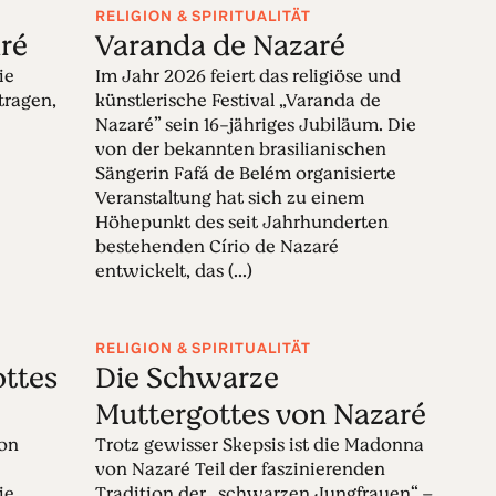
RELIGION & SPIRITUALITÄT
ré
Varanda de Nazaré
ie
Im Jahr 2026 feiert das religiöse und
tragen,
künstlerische Festival „Varanda de
Nazaré” sein 16-jähriges Jubiläum. Die
von der bekannten brasilianischen
Sängerin Fafá de Belém organisierte
Veranstaltung hat sich zu einem
Höhepunkt des seit Jahrhunderten
bestehenden Círio de Nazaré
entwickelt, das (...)
RELIGION & SPIRITUALITÄT
ottes
Die Schwarze
Muttergottes von Nazaré
von
Trotz gewisser Skepsis ist die Madonna
von Nazaré Teil der faszinierenden
ie
Tradition der „schwarzen Jungfrauen“ –