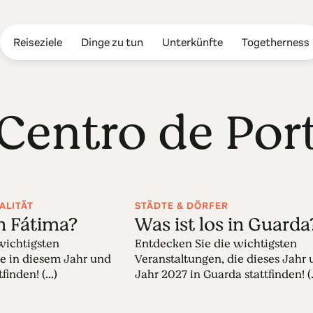
Reiseziele
Dinge zu tun
Unterkünfte
Togetherness
 Centro de Por
ALITÄT
STÄDTE & DÖRFER
in Fátima?
Was ist los in Guarda
wichtigsten
Entdecken Sie die wichtigsten
ie in diesem Jahr und
Veranstaltungen, die dieses Jahr
inden! (...)
Jahr 2027 in Guarda stattfinden! (.