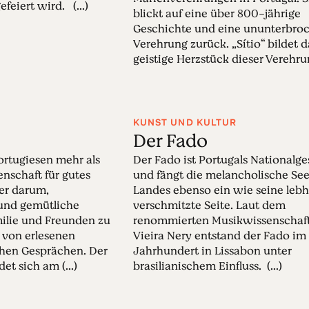
efeiert wird. (...)
blickt auf eine über 800-jährige
Geschichte und eine ununterbro
Verehrung zurück. „Sítio“ bildet d
geistige Herzstück dieser Verehrung
KUNST UND KULTUR
Der Fado
ortugiesen mehr als
Der Fado ist Portugals Nationalg
enschaft für gutes
und fängt die melancholische See
er darum,
Landes ebenso ein wie seine lebh
 und gemütliche
verschmitzte Seite. Laut dem
ilie und Freunden zu
renommierten Musikwissenschaft
t von erlesenen
Vieira Nery entstand der Fado im 
chen Gesprächen. Der
Jahrhundert in Lissabon unter
et sich am (...)
brasilianischem Einfluss. (...)