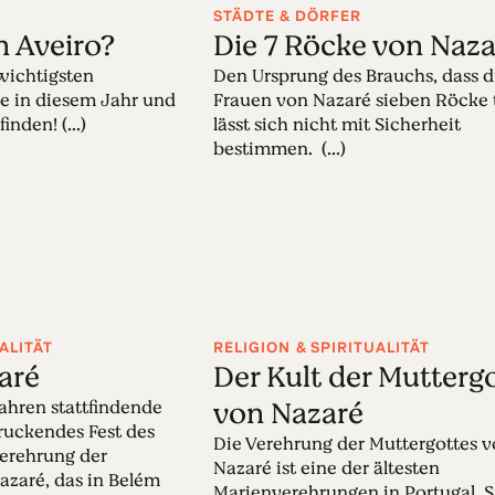
STÄDTE & DÖRFER
in Aveiro?
Die 7 Röcke von Naza
wichtigsten
Den Ursprung des Brauchs, dass d
ie in diesem Jahr und
Frauen von Nazaré sieben Röcke 
inden! (...)
lässt sich nicht mit Sicherheit
bestimmen. (...)
ALITÄT
RELIGION & SPIRITUALITÄT
aré
Der Kult der Mutterg
von Nazaré
Jahren stattfindende
druckendes Fest des
Die Verehrung der Muttergottes 
erehrung der
Nazaré ist eine der ältesten
azaré, das in Belém
Marienverehrungen in Portugal. S