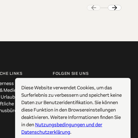
CHE LINKS
FOLGEN SIE UNS
erness
Facebook
Diese Website verwendet Cookies, um das
 & Medien
Instagram
Surferlebnis zu verbessern und speichert keine
 Urlaub
X / Twitter
Daten zur Benutzeridentifikation. Sie können
ftliche Kontakte
Pinterest
diese Funktion in den Browsereinstellungen
musbüros
YouTube
deaktivieren. Weitere Informationen finden Sie
in den
Nutzungsbedingungen und der
Datenschutzerklärung
.