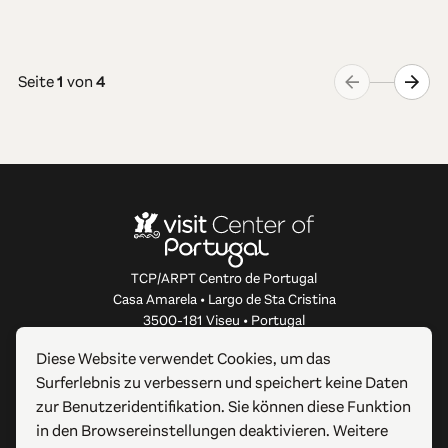
Seite
1
von
4
TCP/ARPT Centro de Portugal
Casa Amarela • Largo de Sta Cristina
3500-181 Viseu • Portugal
info@centerofportugal.com
Diese Website verwendet Cookies, um das
Surferlebnis zu verbessern und speichert keine Daten
ÜBER DIESE WEBSITE
zur Benutzeridentifikation. Sie können diese Funktion
in den Browsereinstellungen deaktivieren. Weitere