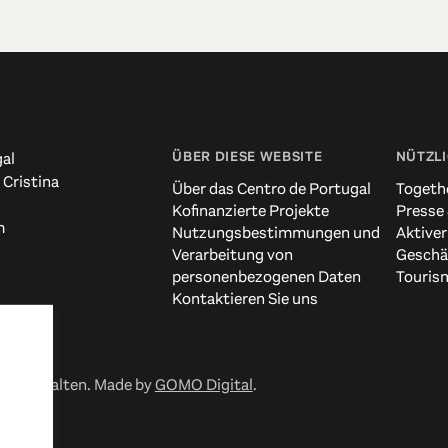
ÜBER DIESE WEBSITE
NÜTZLI
al
 Cristina
Über das Centro de Portugal
Togeth
Kofinanzierte Projekte
Presse
m
Nutzungsbestimmungen und
Aktiver
Verarbeitung von
Geschä
personenbezogenen Daten
Touris
Kontaktieren Sie uns
 vorbehalten. Made by
GOMO Digital
.