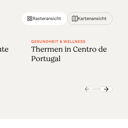
Rasteransicht
Kartenansicht
GESUNDHEIT & WELLNESS
RE
ute
Thermen in Centro de
J
Portugal
d