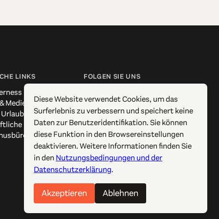
CHE LINKS
FOLGEN SIE UNS
erness
Facebook
Diese Website verwendet Cookies, um das
 & Medien
Instagram
Surferlebnis zu verbessern und speichert keine
 Urlaub
X / Twitter
Daten zur Benutzeridentifikation. Sie können
ftliche Kontakte
Pinterest
diese Funktion in den Browsereinstellungen
musbüros
YouTube
deaktivieren. Weitere Informationen finden Sie
in den
Nutzungsbedingungen und der
Datenschutzerklärung
.
Akzeptieren
Ablehnen