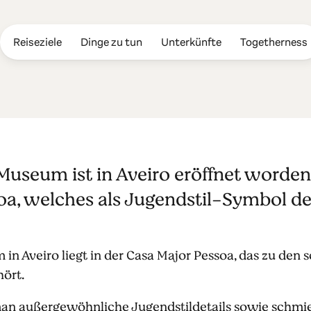
Reiseziele
Dinge zu tun
Unterkünfte
Togetherness
stil-Museum
Museum ist in Aveiro eröffnet worde
a, welches als Jugendstil-Symbol der 
n Aveiro liegt in der Casa Major Pessoa, das zu den 
ört.
man außergewöhnliche Jugendstildetails sowie schmi