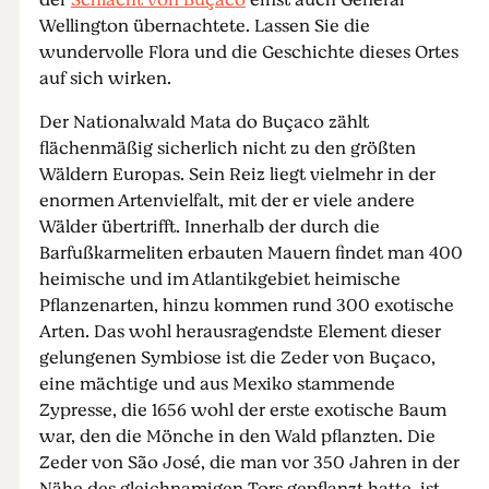
der
Schlacht von Buçaco
einst auch General
Wellington übernachtete. Lassen Sie die
wundervolle Flora und die Geschichte dieses Ortes
auf sich wirken.
Der Nationalwald Mata do Buçaco zählt
flächenmäßig sicherlich nicht zu den größten
Wäldern Europas. Sein Reiz liegt vielmehr in der
enormen Artenvielfalt, mit der er viele andere
Wälder übertrifft. Innerhalb der durch die
Barfußkarmeliten erbauten Mauern findet man 400
heimische und im Atlantikgebiet heimische
Pflanzenarten, hinzu kommen rund 300 exotische
Arten. Das wohl herausragendste Element dieser
gelungenen Symbiose ist die Zeder von Buçaco,
eine mächtige und aus Mexiko stammende
Zypresse, die 1656 wohl der erste exotische Baum
war, den die Mönche in den Wald pflanzten. Die
Zeder von São José, die man vor 350 Jahren in der