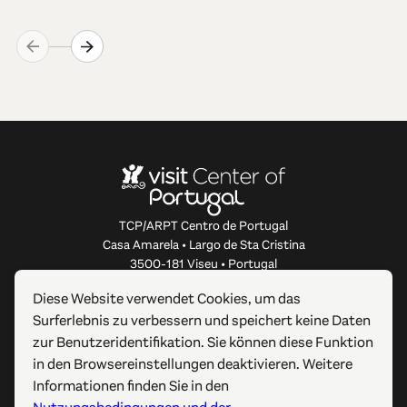
TCP/ARPT Centro de Portugal
Casa Amarela • Largo de Sta Cristina
3500-181 Viseu • Portugal
info@centerofportugal.com
Diese Website verwendet Cookies, um das
Surferlebnis zu verbessern und speichert keine Daten
ÜBER DIESE WEBSITE
zur Benutzeridentifikation. Sie können diese Funktion
in den Browsereinstellungen deaktivieren. Weitere
NÜTZLICHE LINKS
Informationen finden Sie in den