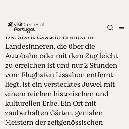
Die Stadt Castelo Branco im
STÄDTE IM LANDESINNEREN
Castelo
Landesinneren, die über die
Autobahn oder mit dem Zug leicht
Branco
zu erreichen ist und nur 2 Stunden
vom Flughafen Lissabon entfernt
Alle Fotos anzeigen
Video abspielen
liegt, ist ein verstecktes Juwel mit
einem reichen historischen und
kulturellen Erbe. Ein Ort mit
zauberhaften Gärten, genialen
Meistern der zeitgenössischen