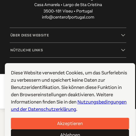
Casa Amarela • Largo de Sta Cristina
Der
Largo da Devesa
, ebenfalls von dem katalanischen
3500-181 Viseu • Portugal
Architekten Josep Lluis Mateo entworfen, ist der neue
info@centerofportugal.com
Treffpunkt der Stadt. Ein beeindruckender Ort, an
dem Einheimische und Besucher einladende Cafés
und Geschäfte finden können. Ein Platz, auf dem das
ÜBER DIESE WEBSITE
Leben pulsiert.
NÜTZLICHE LINKS
Kultur spielt in Castelo Branco eine große Rolle. Aus
diesem Grund wurde eine ehemalige Textilfabrik in
FOLGEN SIE UNS
ein bedeutendes Kulturzentrum umgewandelt.
Diese Website verwendet Cookies, um das Surferlebnis
Die
Fábrica da Criatividade
- die Fabrik der
zu verbessern und speichert keine Daten zur
© 2012-2026 TCP/ARPT Centro de Portugal. Alle Rechte
Kreativität - ist der Ort, an dem sich verschiedene
Benutzeridentifikation. Sie können diese Funktion in
vorbehalten. Made by
GOMO Digital
.
Künste miteinander vermischen und gegenseitig
den Browsereinstellungen deaktivieren. Weitere
beeinflussen: Theater, Tanz, Musik, Kino, Video,
Informationen finden Sie in den
Nutzungsbedingungen
Fernsehen, Design, Grafik, Fotografie und Architektur.
und der Datenschutzerklärung
.
Ein starkes Zentrum kulturellen Schaffens!
Akzeptieren
Mehr lesen
Ablehnen