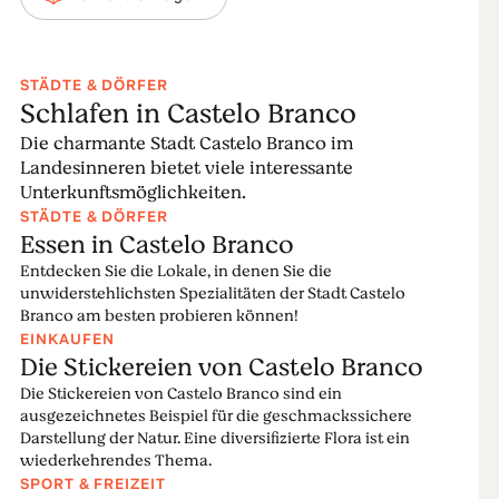
Die Stickereien von Castelo Branco sind ein typisches
Beispiel für die Freude an der Darstellung der Natur.
Wiederkehrendes Thema ist die Vielfalt der
STÄDTE & DÖRFER
Schlafen in Castelo Branco
Pflanzenwelt. Die floralen Motive sind sehr vielfältig
und teilweise werden die Pflanzen so stilisiert
Die charmante Stadt Castelo Branco im
dargestellt, dass es schwierig ist, ihre Bedeutung zu
Landesinneren bietet viele interessante
erkennen.
Unterkunftsmöglichkeiten.
STÄDTE & DÖRFER
Das Stickerei-Informationszentrum Castelo Branco,
Essen in Castelo Branco
das in einem der bedeutendsten Gebäude der Stadt,
Entdecken Sie die Lokale, in denen Sie die
dem Domus Municipalis, eingerichtet wurde, ist
unwiderstehlichsten Spezialitäten der Stadt Castelo
Museum, Ladengeschäft und Schulwerkstatt in einem,
Branco am besten probieren können!
in dem Besucher den gesamten Herstellungsprozess
EINKAUFEN
Die Stickereien von Castelo Branco
der Stickereien beobachten können. Der richtige Ort,
um diese einzigartige und zukunftsträchtige Tradition
Die Stickereien von Castelo Branco sind ein
ausgezeichnetes Beispiel für die geschmackssichere
entsprechend zu würdigen.
Darstellung der Natur. Eine diversifizierte Flora ist ein
wiederkehrendes Thema.
Die Zukunft gestalten
SPORT & FREIZEIT