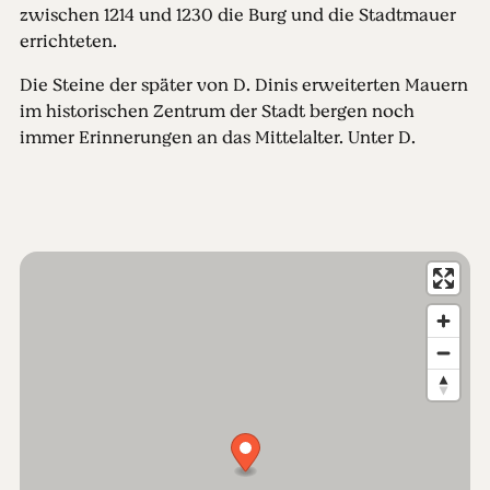
zwischen 1214 und 1230 die Burg und die Stadtmauer
errichteten.
Die Steine der später von D. Dinis erweiterten Mauern
im historischen Zentrum der Stadt bergen noch
immer Erinnerungen an das Mittelalter. Unter D.
Manuel wuchs die Bevölkerung und die Stadt dehnte
sich aus. Noch heute kann man in den schmalen
Gassen Häuser aus dem 16. Jahrhundert sehen, deren
Türen und Fenster reich verziert sind – Symbol für den
Reichtum der Kaufleute, die einst dort lebten.
In den Jahren darauf bekam Castelo Branco vom
Königshaus den Titel bedeutende Stadt verliehen und
es wurden zwei Kirchen erbaut, für deren
Besichtigung man sich Zeit nehmen sollte: die
Misericórdia und die Kirche São Miguel, die
heutige
Kathedrale
. Einige Jahre später ließ D. Nuno
de Noronha den großzügigen Bischofspalast Paço