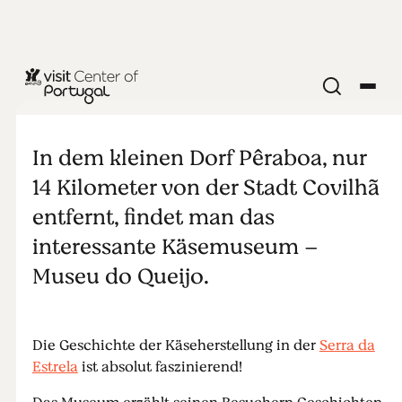
MUSEUM
Käsemuseum
In dem kleinen Dorf Pêraboa, nur
von Pêraboa
14 Kilometer von der Stadt Covilhã
entfernt, findet man das
– Covilhã
interessante Käsemuseum –
Museu do Queijo.
Die Geschichte der Käseherstellung in der
Serra da
Estrela
ist absolut faszinierend!