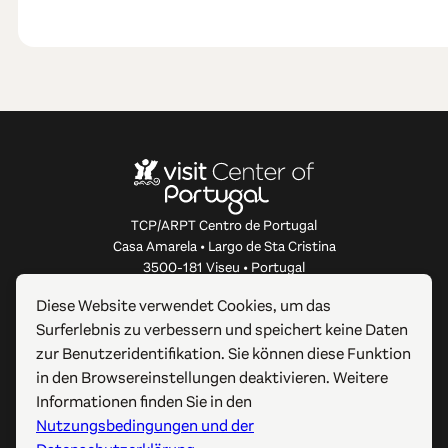
TCP/ARPT Centro de Portugal
Casa Amarela • Largo de Sta Cristina
3500-181 Viseu • Portugal
info@centerofportugal.com
Diese Website verwendet Cookies, um das
Surferlebnis zu verbessern und speichert keine Daten
ÜBER DIESE WEBSITE
zur Benutzeridentifikation. Sie können diese Funktion
in den Browsereinstellungen deaktivieren. Weitere
NÜTZLICHE LINKS
Informationen finden Sie in den
Nutzungsbedingungen und der
FOLGEN SIE UNS