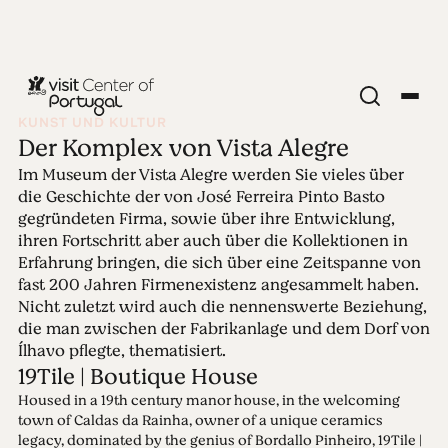
KUNST UND KULTUR
Der Komplex von Vista Alegre
Ausgabe 30 - Der
Im Museum der Vista Alegre werden Sie vieles über
die Geschichte der von José Ferreira Pinto Basto
Komplex von Vista
gegründeten Firma, sowie über ihre Entwicklung,
ihren Fortschritt aber auch über die Kollektionen in
Erfahrung bringen, die sich über eine Zeitspanne von
Alegre
fast 200 Jahren Firmenexistenz angesammelt haben.
Nicht zuletzt wird auch die nennenswerte Beziehung,
27.09.2021 • 03.10.2021
die man zwischen der Fabrikanlage und dem Dorf von
Ílhavo pflegte, thematisiert.
19Tile | Boutique House
Housed in a 19th century manor house, in the welcoming
town of Caldas da Rainha, owner of a unique ceramics
legacy, dominated by the genius of Bordallo Pinheiro, 19Tile |