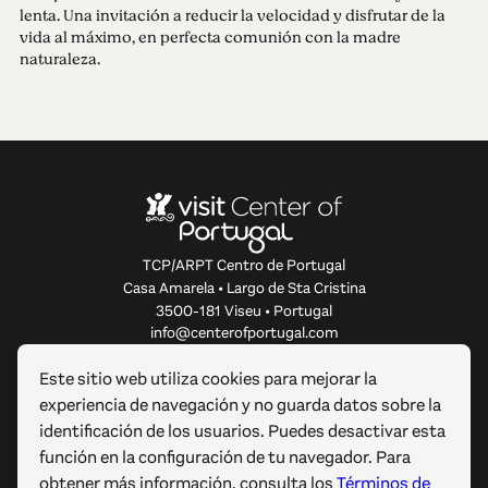
lenta. Una invitación a reducir la velocidad y disfrutar de la
vida al máximo, en perfecta comunión con la madre
naturaleza.
TCP/ARPT Centro de Portugal
Casa Amarela • Largo de Sta Cristina
3500-181 Viseu • Portugal
info@centerofportugal.com
Este sitio web utiliza cookies para mejorar la
SOBRE ESTE SITIO WEB
experiencia de navegación y no guarda datos sobre la
identificación de los usuarios. Puedes desactivar esta
ENLACES ÚTILES
función en la configuración de tu navegador. Para
obtener más información, consulta los
Términos de