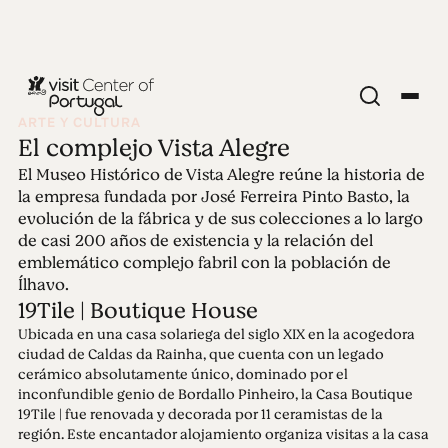
ARTE Y CULTURA
El complejo Vista Alegre
Edición 30 - El
El Museo Histórico de Vista Alegre reúne la historia de
la empresa fundada por José Ferreira Pinto Basto, la
complejo Vista
evolución de la fábrica y de sus colecciones a lo largo
de casi 200 años de existencia y la relación del
emblemático complejo fabril con la población de
Alegre
Ílhavo.
19Tile | Boutique House
27.09.2021 • 03.10.2021
Ubicada en una casa solariega del siglo XIX en la acogedora
ciudad de Caldas da Rainha, que cuenta con un legado
cerámico absolutamente único, dominado por el
inconfundible genio de Bordallo Pinheiro, la Casa Boutique
19Tile | fue renovada y decorada por 11 ceramistas de la
región. Este encantador alojamiento organiza visitas a la casa