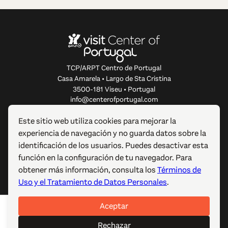
TCP/ARPT Centro de Portugal
Casa Amarela • Largo de Sta Cristina
3500-181 Viseu • Portugal
info@centerofportugal.com
Este sitio web utiliza cookies para mejorar la
SOBRE ESTE SITIO WEB
experiencia de navegación y no guarda datos sobre la
identificación de los usuarios. Puedes desactivar esta
ENLACES ÚTILES
función en la configuración de tu navegador. Para
obtener más información, consulta los
Términos de
SÍGUENOS
Uso y el Tratamiento de Datos Personales
.
Aceptar
© 2012-2026 TCP/ARPT Centro de Portugal. Todos los
derechos reservados. Made by
GOMO Digital
.
Rechazar