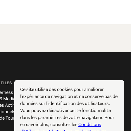
UTILES
SUIVEZ-NOUS
Ce site utilise des cookies pour améliorer
erness
Facebook
l'expérience de navigation et ne conserve pas de
 & Media
Instagram
données sur l'identification des utilisateurs.
es Actives
X / Twitter
Vous pouvez désactiver cette fonctionnalité
sionnels
Pinterest
dans les paramètres de votre navigateur. Pour
 de Tourisme
YouTube
en savoir plus, consultez les
Conditions