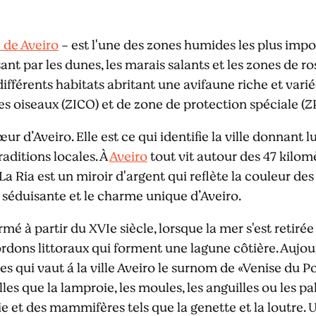
 de Aveiro
- est l'une des zones humides les plus impo
ant par les dunes, les marais salants et les zones de r
ifférents habitats abritant une avifaune riche et varié
s oiseaux (ZICO) et de zone de protection spéciale (ZP
ur d’Aveiro. Elle est ce qui identifie la ville donnant 
aditions locales. À
Aveiro
tout vit autour des 47 kilom
La Ria est un miroir d'argent qui reflète la couleur de
 séduisante et le charme unique d’Aveiro.
rmé à partir du XVIe siècle, lorsque la mer s'est retirée
rdons littoraux qui forment une lagune côtière. Aujourd
es qui vaut á la ville Aveiro le surnom de «Venise du P
s que la lamproie, les moules, les anguilles ou les pal
e et des mammifères tels que la genette et la loutre. 