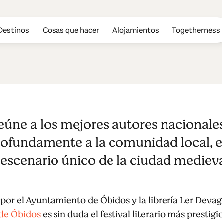
Destinos
Cosas que hacer
Alojamientos
Togetherness
tival Literario
úne a los mejores autores nacionales
al de Óbidos
rofundamente a la comunidad local, e
l escenario único de la ciudad mediev
or el Ayuntamiento de Óbidos y la librería Ler Devaga
 de Óbidos
es sin duda el festival literario más presti