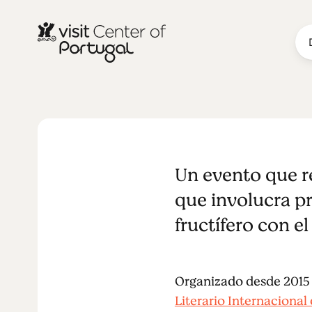
F(O)LIO - Fes
Un evento que re
Internacion
que involucra p
fructífero con e
Organizado desde 2015 p
Literario Internacional