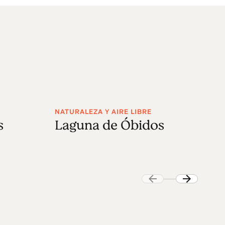
NATURALEZA Y AIRE LIBRE
IG
s
Laguna de Óbidos
I
e