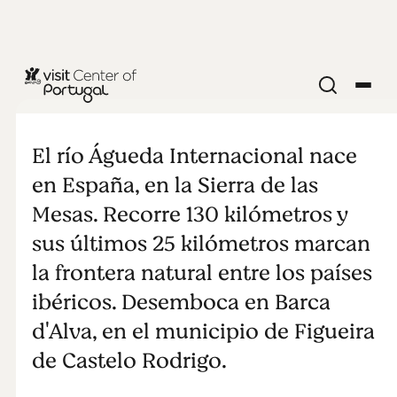
NATURALEZA Y AIRE LIBRE
Observación
El río Águeda Internacional nace
de estrellas
en España, en la Sierra de las
Mesas. Recorre 130 kilómetros y
en el Río
sus últimos 25 kilómetros marcan
la frontera natural entre los países
Águeda
ibéricos. Desemboca en Barca
Internacional
d'Alva, en el municipio de Figueira
de Castelo Rodrigo.