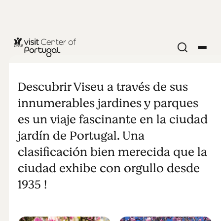
NATURALEZA Y AIRE LIBRE
Viseu: la
Descubrir Viseu a través de sus
ciudad jardín
innumerables jardines y parques
es un viaje fascinante en la ciudad
de Portugal
jardín de Portugal. Una
clasificación bien merecida que la
ciudad exhibe con orgullo desde
1935 !