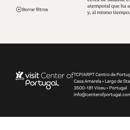
atemporal que ha at
Borrar filtros
y, al mismo tiempo, 
TCP/ARPT Centro de Portug
Casa Amarela • Largo de Sta
3500-181 Viseu • Portugal
info@centerofportugal.co