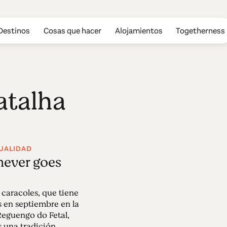
Destinos
Cosas que hacer
Alojamientos
Togetherness
atalha
TUALIDAD
 never goes
 caracoles, que tiene
s en septiembre en la
eguengo do Fetal,
s una tradición