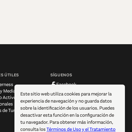
S ÚTILES
SÍGUENOS
erness
Facebook
 y Media
Instagram
Este sitio web utiliza cookies para mejorar la
o Activo
X / Twitter
experiencia de navegación y no guarda datos
onales
Pinterest
sobre la identificación de los usuarios. Puedes
s de Turismo
YouTube
desactivar esta función en la configuración de
tu navegador. Para obtener más información,
consulta los
Términos de Uso y el Tratamiento