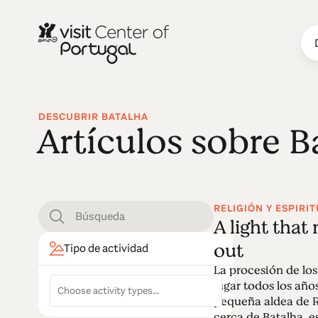
DESCUBRIR BATALHA
Artículos sobre B
RELIGIÓN Y ESPIRI
A light that
out
Tipo de actividad
La procesión de los
lugar todos los año
pequeña aldea de R
cerca de Batalha, e