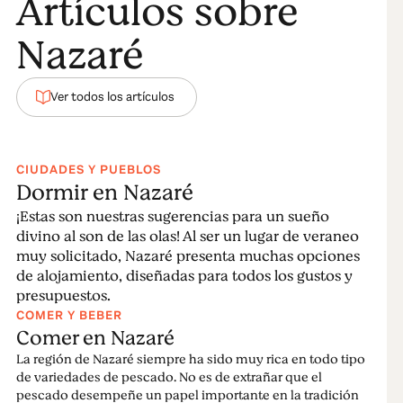
Artículos sobre
Una de las imágenes más conmovedoras de Nazaré
son los jureles - "carapaus" - secando al sol. O sus
Nazaré
preciosos barcos herviendo de colores y de mensajes
sobre la vida. O las simpáticas mujeres con sus 7 faldas
vendiendo frutos secos o hablando alto. Como si el
Ver todos los artículos
tiempo se hubiera detenido. Como las mujeres
vestidas de negro, brillantemente retratadas por la
lente del grande fotógrafo francés Henri Cartier-
CIUDADES Y PUEBLOS
Bresson. Son ellas el alma del local.
Dormir en Nazaré
¡Estas son nuestras sugerencias para un sueño
La gastronomía local es una pasada, consistiendo
divino al son de las olas! Al ser un lugar de veraneo
sobretodo de especialidades de marisco o de
muy solicitado, Nazaré presenta muchas opciones
pescado, como las caldeiradas de pescado y el
de alojamiento, diseñadas para todos los gustos y
pescado seco, que no podrá perder en Nazaré!
presupuestos.
COMER Y BEBER
La mejor vista de Nazaré se obtiene a partir de Sítio,
Comer en Nazaré
donde podrá llegar de funicular. Este es el punto ideal
La región de Nazaré siempre ha sido muy rica en todo tipo
para contemplar esta maravillosa ciudad costera,
de variedades de pescado. No es de extrañar que el
mientras siente el viento en el rostro. El mar como
pescado desempeñe un papel importante en la tradición