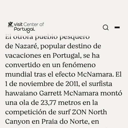
El otrora pueblo pesquero
CIUDADES COSTERAS
Nazaré
de Nazaré, popular destino de
vacaciones en Portugal, se ha
Ver todas las fotos
Reproducir video
convertido en un fenómeno
mundial tras el efecto McNamara. El
1 de noviembre de 2011, el surfista
hawaiano Garrett McNamara montó
una ola de 23,77 metros en la
competición de surf ZON North
Canyon en Praia do Norte, en