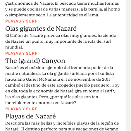
nunca lo ha visto antes.
gastronómica de Nazaré. El pescado tiene muchas formas
y se puede cocinar de varias maneras: a la parrilla, al horno
Bienvenido a Nazaré, un destino cuya generosa
o simplemente seco. La autenticidad es el lema.
población hace que los visitantes se sientan como en
PLAYAS Y SURF
casa
Olas gigantes de Nazaré
El Cañón de Nazaré provoca olas muy grandes, haciendo
Leer más
de Nazaré un punto muy importante de la ruta del surf
mundial.
PLAYAS Y SURF
The (grand) Canyon
Nazaré es el máximo ejemplo del tremendo poder de la
madre naturaleza. La ola gigante surfeada por el surfista
hawaiano Garret McNamara el 1 de noviembre de 2011
cambió el destino de este acogedor pueblo pesquero. Hoy
en día, toda la economía de Nazaré gira en torno al surf y
las olas gigantes. Pero, ¿por qué las olas son tan
increíblemente enormes en Nazaré?
PLAYAS Y SURF
Playas de Nazaré
Descubra las más bellas y increíbles playas de la región de
Nazaré. El destino perfecto para sus vacaciones de Verano