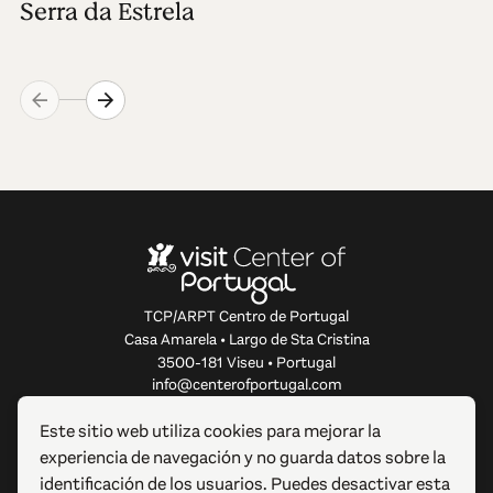
Serra da Estrela
TCP/ARPT Centro de Portugal
Casa Amarela • Largo de Sta Cristina
3500-181 Viseu • Portugal
info@centerofportugal.com
Este sitio web utiliza cookies para mejorar la
SOBRE ESTE SITIO WEB
experiencia de navegación y no guarda datos sobre la
identificación de los usuarios. Puedes desactivar esta