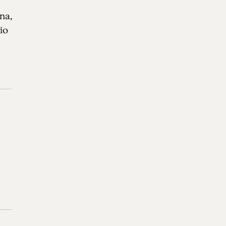
na,
nio