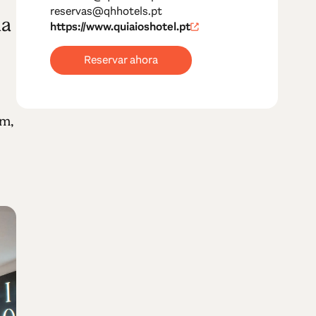
reservas@qhhotels.pt
la
https://www.quiaioshotel.pt
Reservar ahora
em,