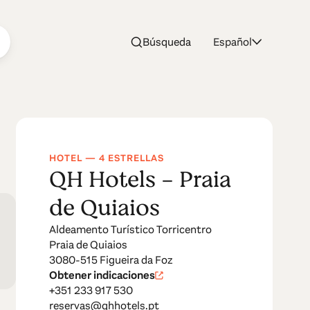
Búsqueda
Español
ios
HOTEL — 4 ESTRELLAS
QH Hotels - Praia
de Quiaios
Aldeamento Turístico Torricentro
Praia de Quiaios
3080-515 Figueira da Foz
Obtener indicaciones
+351 233 917 530
reservas@qhhotels.pt