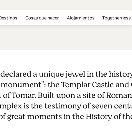
Destinos
Cosas que hacer
Alojamientos
Togetherness
 Cristo Patri
eclared a unique jewel in the history
 UNESCO
 monument": the Templar Castle and 
 of Tomar. Built upon a site of Roman 
lex is the testimony of seven centur
of great moments in the History of t