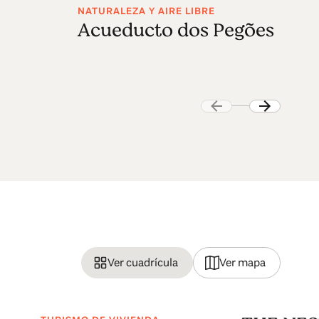
NATURALEZA Y AIRE LIBRE
AR
Acueducto dos Pegões
S
Ver cuadrícula
Ver mapa