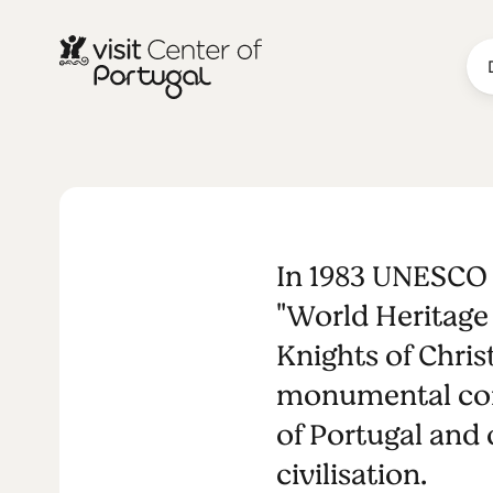
IGLESIAS Y MONASTERIOS
Convento de
In 1983 UNESCO d
Mundial de
"World Heritage
Knights of Christ
monumental comp
of Portugal and 
civilisation.