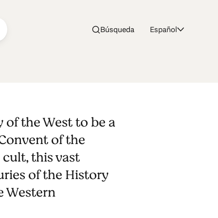
Búsqueda
Español
monio
 of the West to be a
Convent of the
cult, this vast
ies of the History
he Western