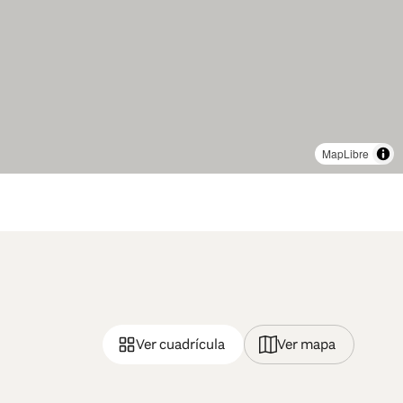
MapLibre
Ver cuadrícula
Ver mapa