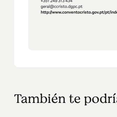
+351 249 313 434
geral@ccristo.dgpc.pt
http://www.conventocristo.gov.pt/pt/ind
También te podrí