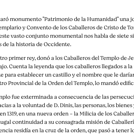
aró monumento "Patrimonio de la Humanidad" una joya
Templario y Convento de los Caballeros de Cristo de T
este vasto conjunto monumental nos habla de siete sig
de la historia de Occidente.
ro primer rey, donó a los Caballeros del Templo de Je
jo. Cuenta la leyenda que los caballeros llegados a la
 para establecer un castillo y el nombre que le daríam
tro Provincial de la Orden del Templo, lo mandó edific
emplo fue exterminada a consecuencia de las persecuci
cias a la voluntad de D. Dinis, las personas, los bienes 
n 1319, en una nueva orden - la Milicia de los Caballe
ugal continuidad a su consagrada misión de Caballería
encia residía en la cruz de la orden, que pasó a tener