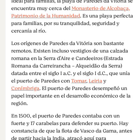
Ideal para familias, la playa de Paredes da Vitória se
encuentra muy cerca del
Monasterio de Alcobaça,
Patrimonio de la Humanidad
. Es una playa perfecta
para familias, por su tranquilidad, seguridad y
cercanía al río.
Los orígenes de Paredes da Vitória son bastante
remotos. Existen incluso vestigios de una calzada
romana en la Serra d'Aire e Candeeiros (Estrada
Romana da Carreirancha - Alqueidão da Serra)
datada entre el siglo I a.C. y el siglo I d.C., que unía
el puerto de Paredes con
Tomar
,
Leiria
y
Conímbriga
. El puerto de Paredes desempeñó un
papel importante en el desarrollo económico de la
región.
En 1500, el puerto de Paredes contaba con un
fuerte y 17 carabelas para defender su puerto. Hay
constancia de que la flota de Vasco da Gama, antes
de partir hacia la India, atracó aquí para